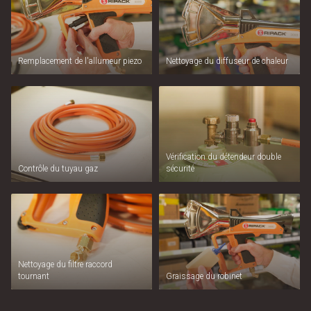
Remplacement de l'allumeur piezo
Nettoyage du diffuseur de chaleur
Vérification du détendeur double
Contrôle du tuyau gaz
sécurité
Nettoyage du filtre raccord
tournant
Graissage du robinet