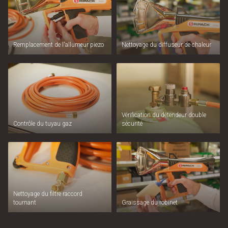
Remplacement de l'allumeur piezo
Nettoyage du diffuseur de chaleur
Vérification du détendeur double
Contrôle du tuyau gaz
sécurité
Nettoyage du filtre raccord
tournant
Graissage du robinet