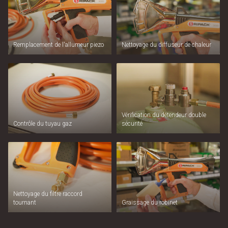
Remplacement de l'allumeur piezo
Nettoyage du diffuseur de chaleur
Vérification du détendeur double
Contrôle du tuyau gaz
sécurité
Nettoyage du filtre raccord
tournant
Graissage du robinet