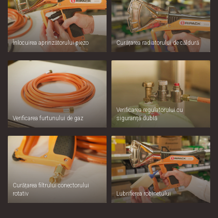
Înlocuirea aprinzătorului piezo
Curățarea radiatorului de căldură
Verificarea regulatorului cu
Verificarea furtunului de gaz
siguranță dublă
Curățarea filtrului conectorului
rotativ
Lubrifierea robinetului