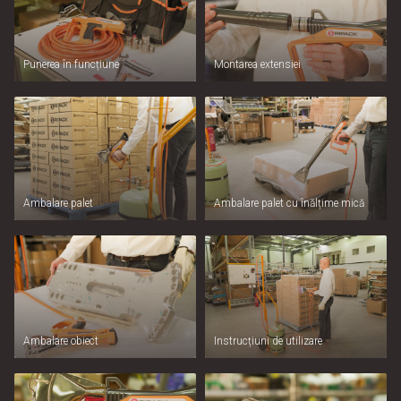
Punerea în funcțiune
Montarea extensiei
Ambalare palet
Ambalare palet cu înălțime mică
Ambalare obiect
Instrucțiuni de utilizare